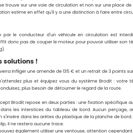
e se trouve sur une voie de circulation et non sur une place de 
ion estime en effet qu'il y a une distinction à faire entre ci
Réparation produits Brodit
Supports Ca
ouses
Réparation supports Zebra
Supports Multi
ousse
Réparation supports Samsung
in par le conducteur d'un véhicule en circulation est inte
Réparation supports Brodit
ffit donc pas de couper le moteur pour pouvoir utiliser son tél
S
Réparation supports Logic
g).
Instrument
SUPPORTS INGENICO
SUPPORTS OTTERBOX
s solutions !
erra infliger une amende de 135 € et un retrait de 3 points s
 n'attendez plus et équipez vous du système Brodit : votre
onduisez, plus besoin de détourner le regard de la route.
cept Brodit repose en deux parties : une fixation spécifique au
TRANSFORMATEURS ÉLECTR
e dans les interstices du tableau de bord. Aucun perçage, 
CHRONOPOST
ALFATRONIX
on s'insère dans les arêtes du plastique de la planche de bord.
clip, il ne restera aucune trace.
ouvez également utiliser une ventouse, attention cependant