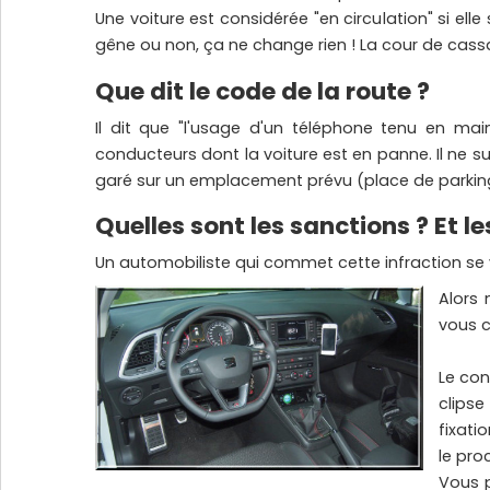
Voir plus
Une voiture est considérée "en circulation" si ell
gêne ou non, ça ne change rien ! La cour de cassat
Alimentation / Chargeur
Divers
Que dit le code de la route ?
Adaptateurs
Bases pour vent
Adaptateurs allume-cigare
Coque / Etui / H
Il dit que "l'usage d'un téléphone tenu en ma
Batteries externes
Sport
conducteurs dont la voiture est en panne. Il ne su
Cables audio
Accessoires GP
garé sur un emplacement prévu (place de parkin
Voir plus
Voir plus
SUPPORTS HONEYWELL
Quelles sont les sanctions ? Et le
Un automobiliste qui commet cette infraction se v
Alors
vous c
Le con
clips
SUPPORTS ZEBRA
fixati
le pro
Vous p