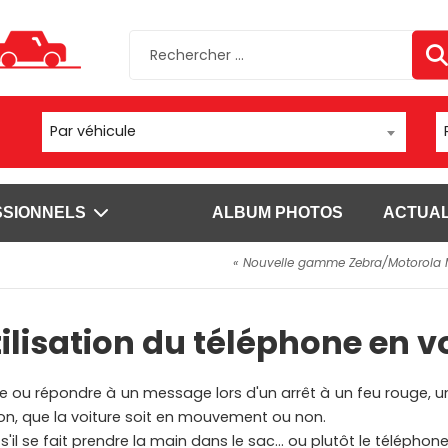
Par véhicule
SSIONNELS
ALBUM PHOTOS
ACTUAL
« Nouvelle gamme Zebra/Motorola
sels
Autres supports
Fixations
ls Brodit pour
Moto/vélo/quad
Fixations vent
ilisation du téléphone en v
Appareil photo/caméra
Fixations chario
sels Carcomm
Fixation bateau
Fixations à vis
s
Fixations tubes
l'emploi pour
ire ou répondre à un message lors d'un arrêt à un feu rouge, 
Voir plus
on, que la voiture soit en mouvement ou non.
ls Brodit pour
SUPPORTS DATALOGIC
SUPPORTS DOUCHETTE ET S
'il se fait prendre la main dans le sac... ou plutôt le téléphone