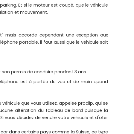
parking. Et si le moteur est coupé, que le véhicule
rculation et mouvement.
rcomm
basys
rdit" mais accorde cependant une exception aux
éphone portable, il faut aussi que le véhicule soit
SUPPORTS SAMSUNG
ur son permis de conduire pendant 3 ans.
 téléphone est à portée de vue et de main quand
 véhicule que vous utilisez, appelée proclip, qui se
IQUES
aucune altération du tableau de bord puisque la
PRODUITS
 Si vous décidez de vendre votre véhicule et d'ôter
 car dans certains pays comme la Suisse, ce type