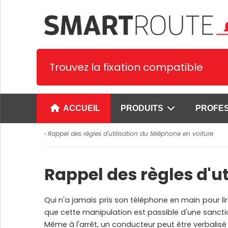
Trouvez la fixation compatible
ACCUEIL
PRODUITS
PROFE
› Rappel des règles d'utilisation du téléphone en voiture
Supports spécifiques
Supports univer
1. Supports Smartphone et PDA
Supports universe
Rappel des règles d'ut
smartphones
2. Supports tablettes
Supports univer
3. Supports GPS
pour smartphone
4. Supports Terminaux de
Supports prêts à 
Qui n'a jamais pris son téléphone en main pour l
paiement
smartphones
que cette manipulation est passible d'une sancti
Voir plus
Supports universe
SUPPORTS CYPHERLAB
tablettes
Même à l'arrêt, un conducteur peut être verbalisé s