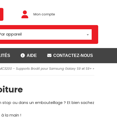
Mon compte
Par appareil
ITÉS
AIDE
CONTACTEZ-NOUS
 MC3200
-
Supports Brodit pour Samsung Galaxy S9 et S9+ »
Adaptateur/rotules
ouses
Montage Brodit
oiture
t
Montage Carcomm
ser
Montage Richter
Rotules
un stop ou dans un embouteillage ? Et bien sachez
CANNER
SUPPORTS GETAC
 à la main !