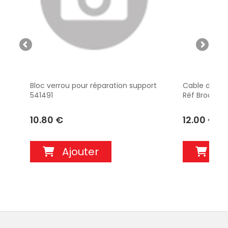
Bloc verrou pour réparation support
Cable de rép
541491
Réf Brodit IP
10.80 €
12.00 €
Ajouter
Aj