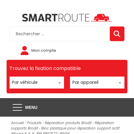
Mon compte
Trouvez la fixation compatible
Par véhicule
Par appareil
MENU
Accueil
›
Produits
›
Réparation produits Brodit
›
Réparation
supports Brodit
› Bloc plastique pour réparation support actif
iPhone 5 & 6. Réf PP10577-IP666