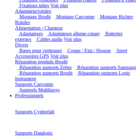
Fixations ventouses
Fixations chariot
Fixations à
visser
Fixations tubes
Voir plus
Adaptateur/rotules
Montage Brodit
Montage Carcomm
Montage Richter
Rotules
Alimentation / Chargeur
Adaptateurs
Adaptateurs allume-cigare
Batteries
externes
Cables audio
Voir plus
Divers
Bases pour ventouses
Coque / Etui / Housse
Sport
Accessoires GPS
Voir plus
Réparation produits Brodit
Réparation supports Zebra
Réparation supports Samsung
Réparation supports Brodit
Réparation supports Logic
Instrument
Supports Carcomm
Supports Multibasys
Professionnels
Supports Cypherlab
Supports Datalogic