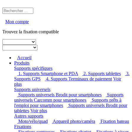
Mon compte
Trouvez la fixation compatible
Accueil
Produits
Supports spécifiques
1. Supports Smartphone et PDA
2. Supports tablettes
3. Supports GPS
4. Supports Terminaux de paiement
Voir
plus
Supports universels
Supports universels Brodit pour smartphones
Supports
universels Carcomm pour smartphones
Supports prêts à
l'emploi pour smartphones
Supports universels Brodit pour
tablettes
Voir plus
Autres supports
Moto/vélo/quad
Appareil photo/caméra
Fixation
bateau
Fixations