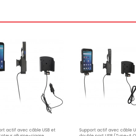
rt actif avec câble USB et
Support actif avec câble 
ateur allume-cigare,
double port USB,(Type-A Q