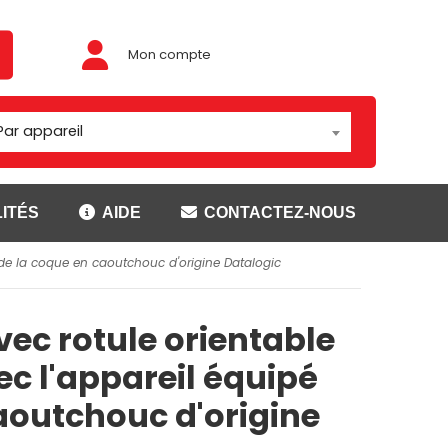
Mon compte
Par appareil
ITÉS
AIDE
CONTACTEZ-NOUS
é de la coque en caoutchouc d'origine Datalogic
Adaptateur/rotules
ouses
Montage Brodit
vec rotule orientable
t
Montage Carcomm
ser
Montage Richter
c l'appareil équipé
Rotules
aoutchouc d'origine
CANNER
SUPPORTS GETAC