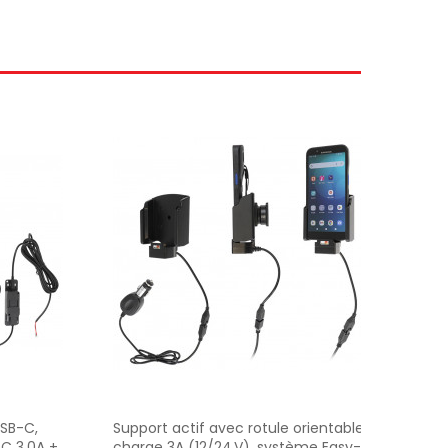
USB-C,
Support actif avec rotule orientable,
Suppo
C 3.0A +
charge 3A (12/24 V), système Easy-
char