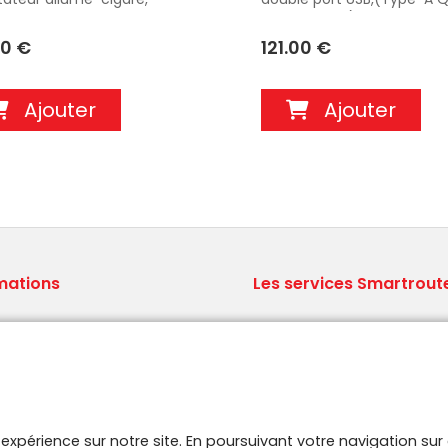
cteur USB Type-C, double
Type-C 2.4A), rotule orient
USB (Type-A + Type-C), rotule
12/24V, compatible coque
00 €
121.00 €
table, 12/24 V - 721429
caoutchouc d'origine Data
712429
Ajouter
Ajouter
mations
Les services Smartrout
ions générales de vente
Le concept Brodit
ns légales
Qui sommes nous ?
aux Questions
Logistique professionnelle
 site
Stock A-Z.
aires
e expérience sur notre site. En poursuivant votre navigation s