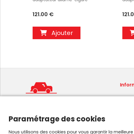
Datalogic Memor - 721430
conne
port 
121.00 €
121.
orien
Ajouter
Infor
Condit
Mentio
Foire 
Paramétrage des cookies
Plan de
Parten
Nous utilisons des cookies pour vous garantir la meilleur