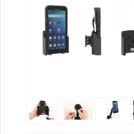
Voir plus
Alimentation / Chargeur
Divers
Adaptateurs
Bases pour vent
Adaptateurs allume-cigare
Coque / Etui / H
Batteries externes
Sport
Cables audio
Accessoires GP
Voir plus
Voir plus
SUPPORTS HONEYWELL
SUPPORTS ZEBRA