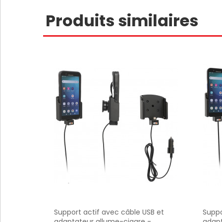
Produits similaires
Support actif avec câble USB et
Suppo
adaptateur allume-cigare -
adapt