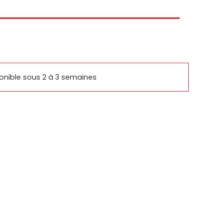
rcomm
basys
ponible sous 2 à 3 semaines
SUPPORTS SAMSUNG
IQUES
PRODUITS