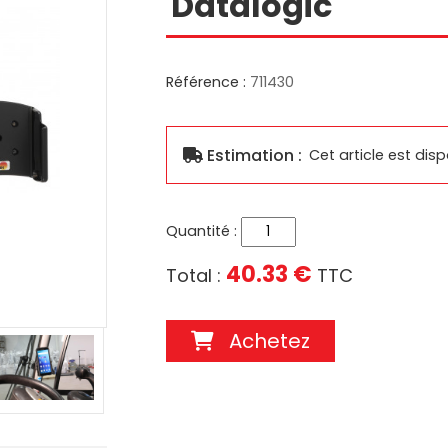
Datalogic
Réparation produits Brodit
Supports Ca
Référence :
711430
ouses
Réparation supports Zebra
Supports Multi
ousse
Réparation supports Samsung
Réparation supports Brodit
S
Réparation supports Logic
Estimation :
Cet article est dis
Instrument
SUPPORTS INGENICO
SUPPORTS OTTERBOX
Quantité :
40.33 €
Total :
TTC
Achetez
TRANSFORMATEURS ÉLECTR
CHRONOPOST
ALFATRONIX