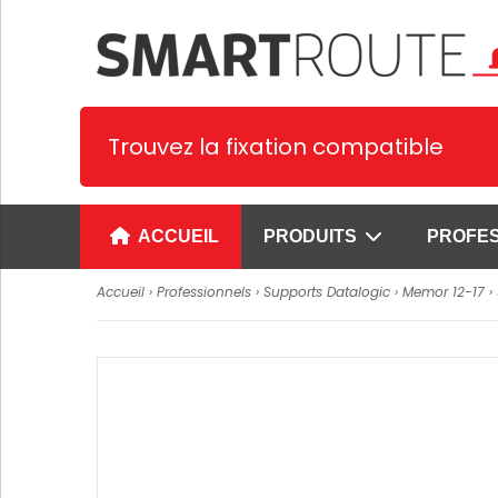
Trouvez la fixation compatible
ACCUEIL
PRODUITS
PROFE
Accueil
›
Professionnels
›
Supports Datalogic
›
Memor 12-17
›
Supports spécifiques
Supports univer
1. Supports Smartphone et PDA
Supports universe
smartphones
2. Supports tablettes
Supports univer
3. Supports GPS
pour smartphone
4. Supports Terminaux de
Supports prêts à 
paiement
smartphones
Voir plus
Supports universe
SUPPORTS CYPHERLAB
tablettes