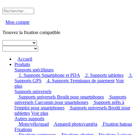
Mon compte
Trouvez la fixation compatible
Accueil
Produits
Supports spécifiques
1. Supports Smartphone et PDA
2. Supports tablettes
3. Supports GPS
4. Supports Terminaux de paiement
Voir
plus
Supports universels
Supports universels Brodit pour smartphones
Supports
universels Carcomm pour smartphones
Supports prêts à
l'emploi pour smartphones
Supports universels Brodit pour
tablettes
Voir plus
Autres supports
Moto/vélo/quad
Appareil photo/caméra
Fixation
bateau
Fixations