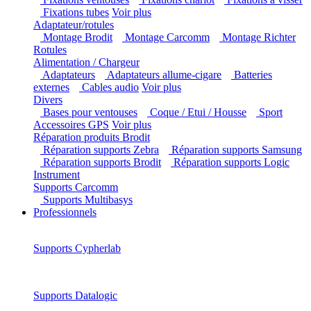
Fixations ventouses
Fixations chariot
Fixations à
visser
Fixations tubes
Voir plus
Adaptateur/rotules
Montage Brodit
Montage Carcomm
Montage Richter
Rotules
Alimentation / Chargeur
Adaptateurs
Adaptateurs allume-cigare
Batteries
externes
Cables audio
Voir plus
Divers
Bases pour ventouses
Coque / Etui / Housse
Sport
Accessoires GPS
Voir plus
Réparation produits Brodit
Réparation supports Zebra
Réparation supports Samsung
Réparation supports Brodit
Réparation supports Logic
Instrument
Supports Carcomm
Supports Multibasys
Professionnels
Supports Cypherlab
Supports Datalogic