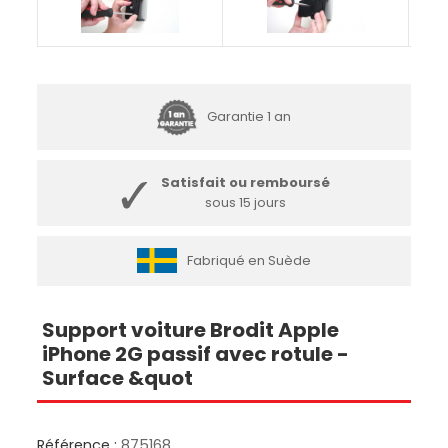
Garantie 1 an
Satisfait ou remboursé
sous 15 jours
Fabriqué en Suède
Support voiture Brodit Apple
iPhone 2G passif avec rotule -
Surface &quot
Référence :
875168