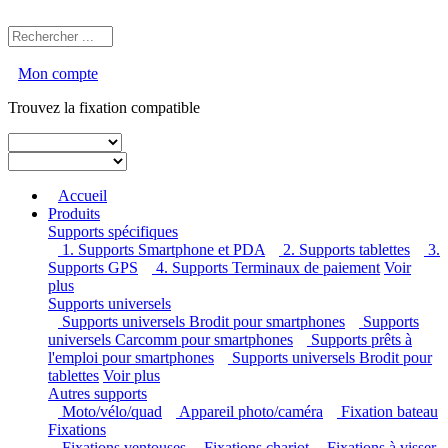
Mon compte
Trouvez la fixation compatible
Accueil
Produits
Supports spécifiques
1. Supports Smartphone et PDA
2. Supports tablettes
3. Supports GPS
4. Supports Terminaux de paiement
Voir
plus
Supports universels
Supports universels Brodit pour smartphones
Supports
universels Carcomm pour smartphones
Supports prêts à
l'emploi pour smartphones
Supports universels Brodit pour
tablettes
Voir plus
Autres supports
Moto/vélo/quad
Appareil photo/caméra
Fixation
bateau
Fixations