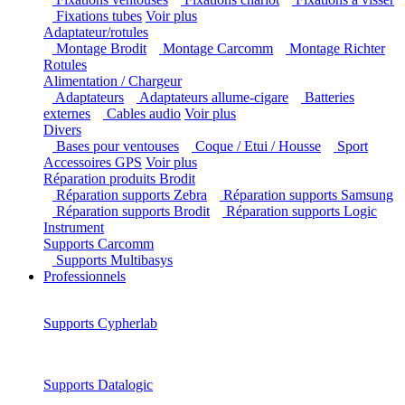
Fixations ventouses
Fixations chariot
Fixations à
visser
Fixations tubes
Voir plus
Adaptateur/rotules
Montage Brodit
Montage Carcomm
Montage Richter
Rotules
Alimentation / Chargeur
Adaptateurs
Adaptateurs allume-cigare
Batteries
externes
Cables audio
Voir plus
Divers
Bases pour ventouses
Coque / Etui / Housse
Sport
Accessoires GPS
Voir plus
Réparation produits Brodit
Réparation supports Zebra
Réparation supports Samsung
Réparation supports Brodit
Réparation supports Logic
Instrument
Supports Carcomm
Supports Multibasys
Professionnels
Supports Cypherlab
Supports Datalogic