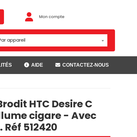
Mon compte
Par appareil
ITÉS
AIDE
CONTACTEZ-NOUS
Adaptateur/rotules
ouses
Montage Brodit
Brodit HTC Desire C
t
Montage Carcomm
ser
Montage Richter
llume cigare - Avec
Rotules
. Réf 512420
CANNER
SUPPORTS GETAC