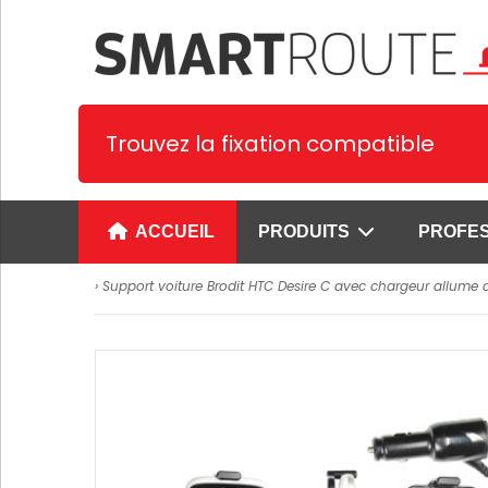
Trouvez la fixation compatible
ACCUEIL
PRODUITS
PROFE
› Support voiture Brodit HTC Desire C avec chargeur allume c
Supports spécifiques
Supports univer
1. Supports Smartphone et PDA
Supports universe
smartphones
2. Supports tablettes
Supports univer
3. Supports GPS
pour smartphone
4. Supports Terminaux de
Supports prêts à 
paiement
smartphones
Voir plus
Supports universe
SUPPORTS CYPHERLAB
tablettes