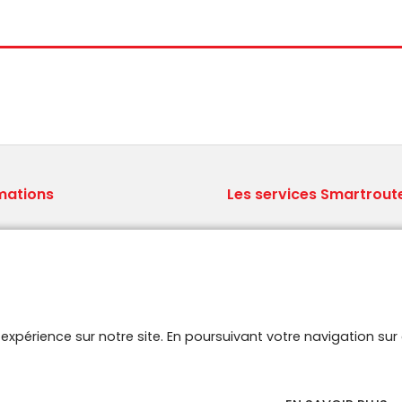
mations
Les services Smartrout
ions générales de vente
Le concept Brodit
ns légales
Qui sommes nous ?
aux Questions
Logistique professionnelle
 site
Stock A-Z.
aires
e expérience sur notre site. En poursuivant votre navigation s