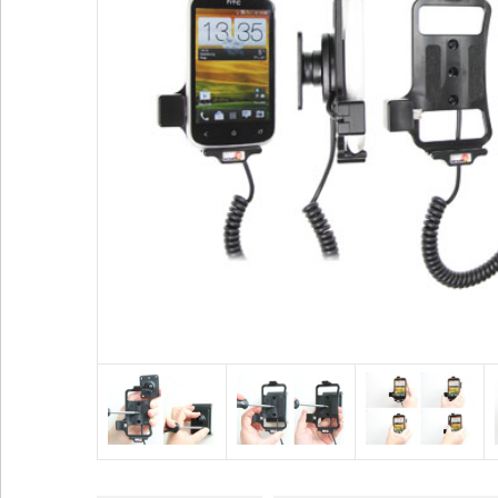
Voir plus
Alimentation / Chargeur
Divers
Adaptateurs
Bases pour vent
Adaptateurs allume-cigare
Coque / Etui / H
Batteries externes
Sport
Cables audio
Accessoires GP
Voir plus
Voir plus
SUPPORTS HONEYWELL
SUPPORTS ZEBRA