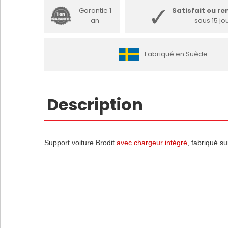
Garantie 1
Satisfait ou r
an
sous 15 jo
Fabriqué en Suède
Description
Support voiture Brodit
avec chargeur intégré
, fabriqué su