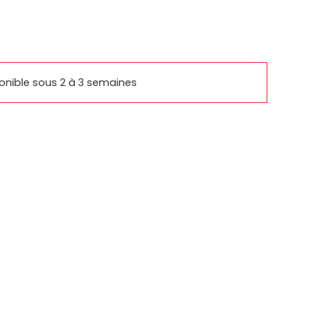
rcomm
basys
ponible sous 2 à 3 semaines
SUPPORTS SAMSUNG
IQUES
PRODUITS