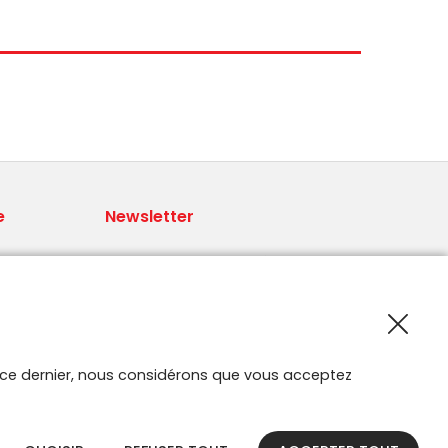
e
Newsletter
Recevoir les nouveautés Smartroute
par e-mail.
 par
ur ce dernier, nous considérons que vous acceptez