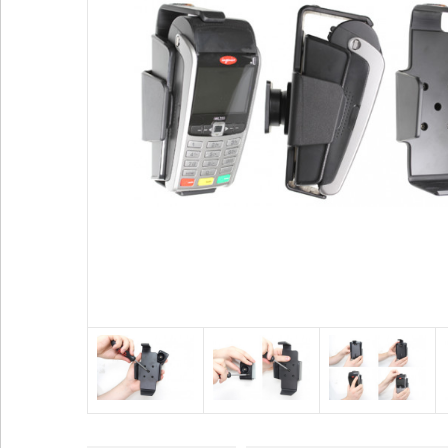
Voir plus
Alimentation / Chargeur
Divers
Adaptateurs
Bases pour vent
Adaptateurs allume-cigare
Coque / Etui / H
Batteries externes
Sport
Cables audio
Accessoires GP
Voir plus
Voir plus
SUPPORTS HONEYWELL
SUPPORTS ZEBRA