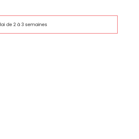
rcomm
ai de 2 à 3 semaines
basys
SUPPORTS SAMSUNG
IQUES
PRODUITS