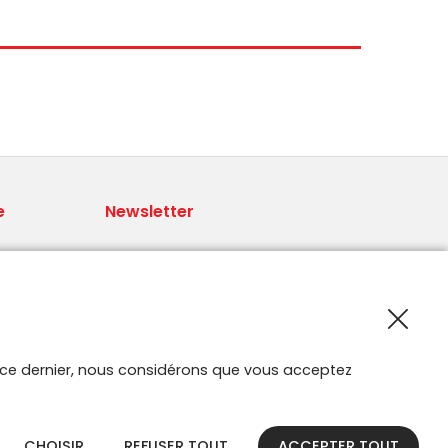
e
Newsletter
Recevoir les nouveautés Smartroute
par e-mail.
 par
ur ce dernier, nous considérons que vous acceptez
CHOISIR
REFUSER TOUT
ACCEPTER TOUT