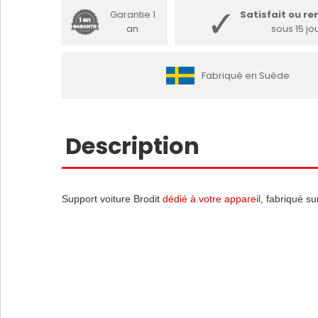
Garantie 1
Satisfait ou r
an
sous 15 jo
Fabriqué en Suède
Description
Support voiture Brodit
dédié à votre appareil
, fabriqué su