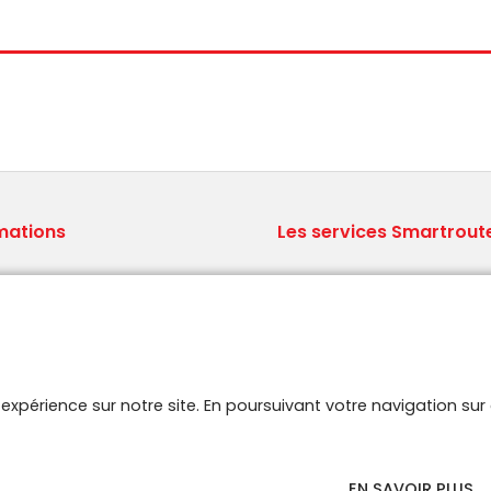
mations
Les services Smartrout
ions générales de vente
Le concept Brodit
ns légales
Qui sommes nous ?
aux Questions
Logistique professionnelle
 site
Stock A-Z.
aires
e expérience sur notre site. En poursuivant votre navigation s
EN SAVOIR PLUS