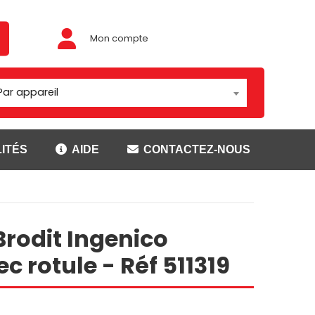
Mon compte
Par appareil
ITÉS
AIDE
CONTACTEZ-NOUS
Adaptateur/rotules
ouses
Montage Brodit
Brodit Ingenico
t
Montage Carcomm
ser
Montage Richter
c rotule - Réf 511319
Rotules
CANNER
SUPPORTS GETAC