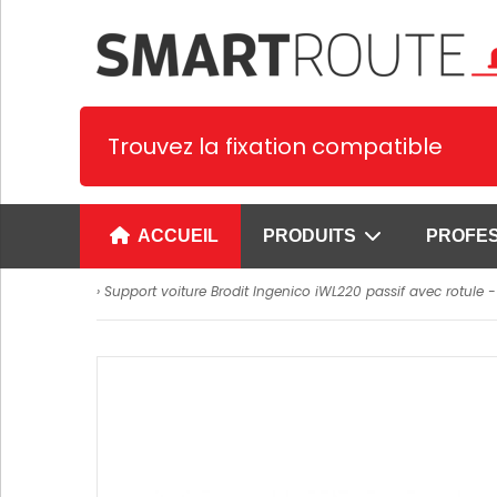
Trouvez la fixation compatible
ACCUEIL
PRODUITS
PROFE
› Support voiture Brodit Ingenico iWL220 passif avec rotule -
Supports spécifiques
Supports univer
1. Supports Smartphone et PDA
Supports universe
smartphones
2. Supports tablettes
Supports univer
3. Supports GPS
pour smartphone
4. Supports Terminaux de
Supports prêts à 
paiement
smartphones
Voir plus
Supports universe
SUPPORTS CYPHERLAB
tablettes