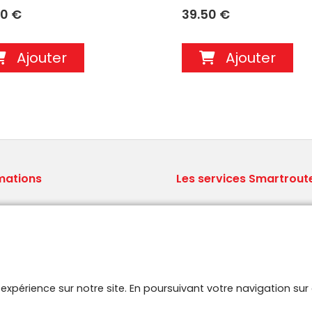
40 €
39.50 €
Ajouter
Ajouter
mations
Les services Smartrout
ions générales de vente
Le concept Brodit
ns légales
Qui sommes nous ?
aux Questions
Logistique professionnelle
 site
Stock A-Z.
aires
e expérience sur notre site. En poursuivant votre navigation s