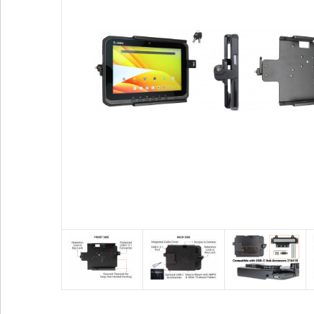
Voir plus
Alimentation / Chargeur
Divers
Adaptateurs
Bases pour vent
Adaptateurs allume-cigare
Coque / Etui / H
Batteries externes
Sport
Cables audio
Accessoires GP
Voir plus
Voir plus
SUPPORTS HONEYWELL
SUPPORTS ZEBRA