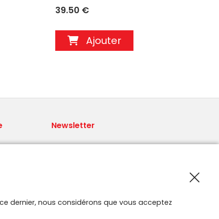
39.50 €
54.
Ajouter
e
Newsletter
Recevoir les nouveautés Smartroute
par e-mail.
 par
ur ce dernier, nous considérons que vous acceptez