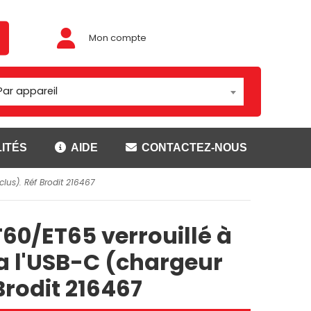
Mon compte
Par appareil
ITÉS
AIDE
CONTACTEZ-NOUS
clus). Réf Brodit 216467
Adaptateur/rotules
ouses
Montage Brodit
60/ET65 verrouillé à
t
Montage Carcomm
ser
Montage Richter
ia l'USB-C (chargeur
Rotules
Brodit 216467
CANNER
SUPPORTS GETAC