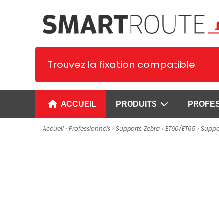
Trouvez la fixation compatible
ACCUEIL
PRODUITS
PROFE
Accueil
›
Professionnels
›
Supports Zebra
›
ET60/ET65
› Suppo
Supports spécifiques
Supports univer
1. Supports Smartphone et PDA
Supports universe
smartphones
2. Supports tablettes
Supports univer
3. Supports GPS
pour smartphone
4. Supports Terminaux de
Supports prêts à 
paiement
smartphones
Voir plus
Supports universe
SUPPORTS CYPHERLAB
tablettes