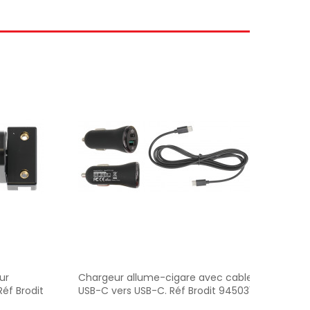
ur
Chargeur allume-cigare avec cable
Char
éf Brodit
USB-C vers USB-C. Réf Brodit 945031
ET60