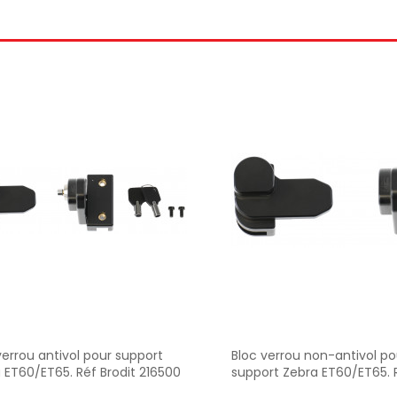
verrou antivol pour support
Bloc verrou non-antivol po
 ET60/ET65. Réf Brodit 216500
support Zebra ET60/ET65. R
216499