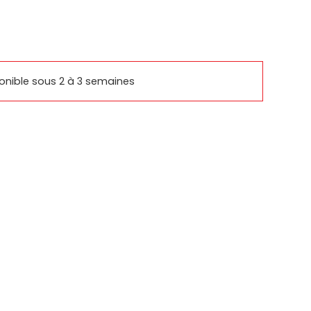
rcomm
basys
ponible sous 2 à 3 semaines
SUPPORTS SAMSUNG
IQUES
PRODUITS