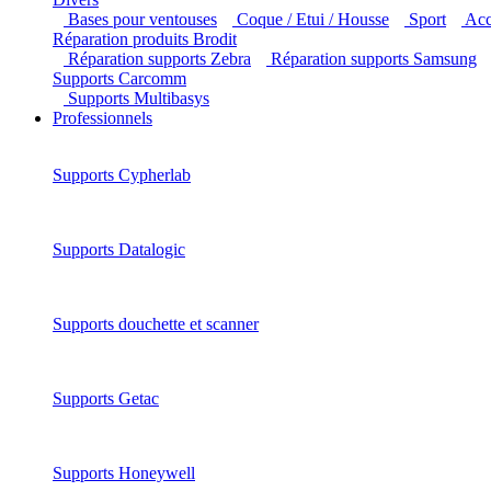
Bases pour ventouses
Coque / Etui / Housse
Sport
Ac
Réparation produits Brodit
Réparation supports Zebra
Réparation supports Samsung
Supports Carcomm
Supports Multibasys
Professionnels
Supports Cypherlab
Supports Datalogic
Supports douchette et scanner
Supports Getac
Supports Honeywell