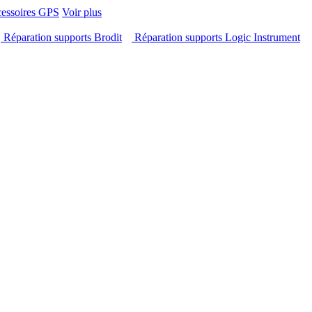
cessoires GPS
Voir plus
Réparation supports Brodit
Réparation supports Logic Instrument