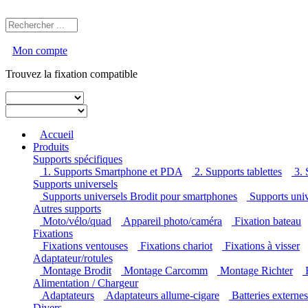
Mon compte
Trouvez la fixation compatible
Accueil
Produits
Supports spécifiques
1. Supports Smartphone et PDA
2. Supports tablettes
3.
Supports universels
Supports universels Brodit pour smartphones
Supports uni
Autres supports
Moto/vélo/quad
Appareil photo/caméra
Fixation bateau
Fixations
Fixations ventouses
Fixations chariot
Fixations à visser
Adaptateur/rotules
Montage Brodit
Montage Carcomm
Montage Richter
Alimentation / Chargeur
Adaptateurs
Adaptateurs allume-cigare
Batteries externe
Divers