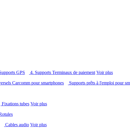
 Supports GPS
4. Supports Terminaux de paiement
Voir plus
versels Carcomm pour smartphones
Supports prêts à l'emploi pour 
Fixations tubes
Voir plus
Rotules
s
Cables audio
Voir plus