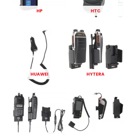
HP
HTC
HUAWEI
HYTERA