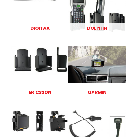
DIGITAX
DOLPHIN
ERICSSON
GARMIN