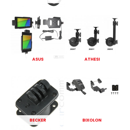
ASUS
ATHESI
BECKER
BIXOLON