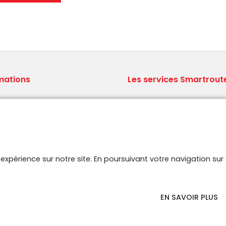
mations
Les services Smartrout
ions générales de vente
Le concept Brodit
ns légales
Qui sommes nous ?
aux Questions
Logistique professionnelle
 site
Stock A-Z.
aires
e expérience sur notre site. En poursuivant votre navigation s
EN SAVOIR PLUS
Copyright © 2022 Smartroute. Tous droits réservés.