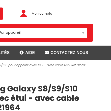
Mon compte
Par appareil
ITÉS
AIDE
CONTACTEZ-NOUS
S10 pour appareil avec étui - avec cable usb. Réf Brodit
Adaptateur/rotules
ouses
Montage Brodit
t
Montage Carcomm
 Galaxy S8/S9/S10
ser
Montage Richter
Rotules
ec étui - avec cable
21964
CANNER
SUPPORTS GETAC