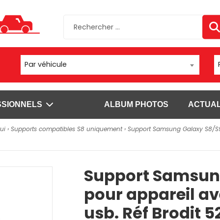
Par véhicule
SSIONNELS
ALBUM PHOTOS
ACTUAL
ui
›
Supports compatibles S8 uniquement
› Support Samsung Galaxy S8/S9/
sels
Autres supports
Fixations
ls Brodit pour
Moto/vélo/quad
Fixations vent
Appareil photo/caméra
Fixations chario
Support Samsung
sels Carcomm
Fixation bateau
Fixations à vis
s
Fixations tubes
pour appareil av
l'emploi pour
Voir plus
usb. Réf Brodit 5
ls Brodit pour
SUPPORTS DATALOGIC
SUPPORTS DOUCHETTE ET S