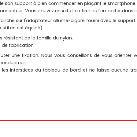
9/S10 de son support à bien commencer en plaçant le smartphon
e connecteur. Vous pouvez ensuite le retirer ou l'emboiter dan
ranche sur l'adaptateur allume-cigare fourni avec le suppor
si il en est équipé).
s résistant de la famille du nylon.
s de fabrication.
outer une fixation. Nous vous conseillons de vous orienter ve
 conducteur.
les interstices du tableau de bord et ne laisse aucune trace