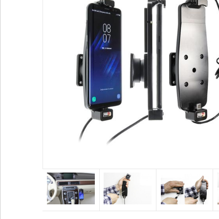
Voir plus
Alimentation / Chargeur
Divers
Adaptateurs
Bases pour vent
Adaptateurs allume-cigare
Coque / Etui / H
Batteries externes
Sport
Cables audio
Accessoires GP
Voir plus
Voir plus
SUPPORTS HONEYWELL
SUPPORTS ZEBRA