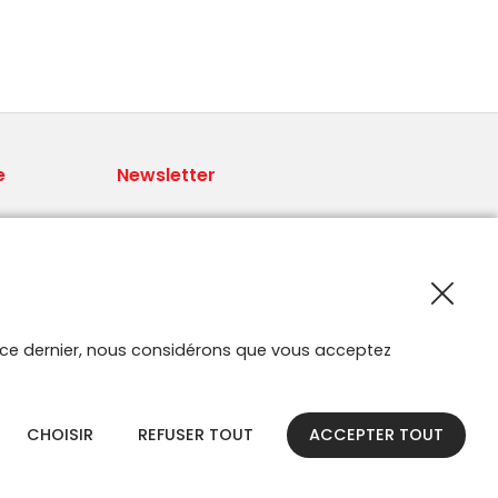
e
Newsletter
Recevoir les nouveautés Smartroute
par e-mail.
 par
ur ce dernier, nous considérons que vous acceptez
CHOISIR
REFUSER TOUT
ACCEPTER TOUT