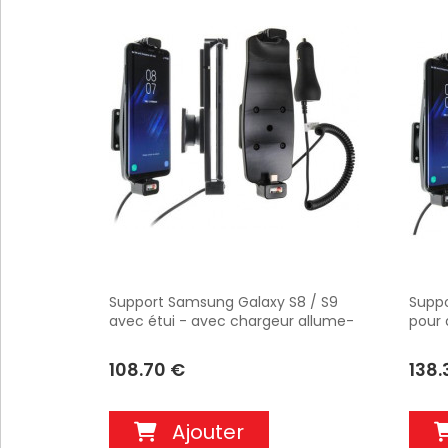
Support Samsung Galaxy S8 / S9
Suppo
avec étui - avec chargeur allume-
pour 
cigare. Réf Brodit 512964
insta
108.70 €
138.
Ajouter