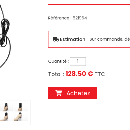
Réparation produits Brodit
Référence :
521964
Supports Ca
ouses
Réparation supports Zebra
Supports Multi
ousse
Réparation supports Samsung
Estimation :
Réparation supports Brodit
Sur commande, dél
S
Réparation supports Logic
Instrument
SUPPORTS INGENICO
SUPPORTS OTTERBOX
Quantité :
128.50 €
Total :
TTC
Achetez
TRANSFORMATEURS ÉLECTR
CHRONOPOST
ALFATRONIX