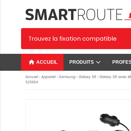
Trouvez la fixation compatible
ACCUEIL
PRODUITS
PROFE
Accueil
›
Appareil
›
Samsung
›
Galaxy S8
›
Galaxy S8 avec ét
521964
Supports spécifiques
Supports univer
1. Supports Smartphone et PDA
Supports universe
smartphones
2. Supports tablettes
Supports univer
3. Supports GPS
pour smartphone
4. Supports Terminaux de
Supports prêts à 
paiement
smartphones
Voir plus
Supports universe
SUPPORTS CYPHERLAB
tablettes