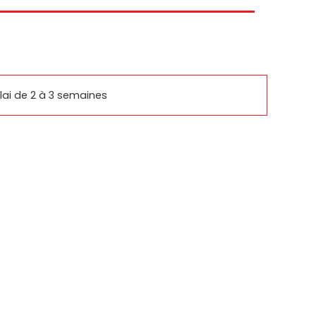
rcomm
basys
ai de 2 à 3 semaines
SUPPORTS SAMSUNG
IQUES
PRODUITS