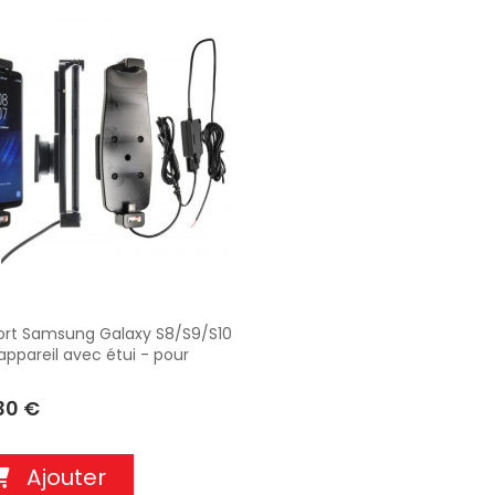
rt Samsung Galaxy S8/S9/S10
appareil avec étui - pour
llation fixe. Réf Brodit 527964
30 €
Ajouter