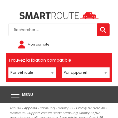
Mon compte
Trouvez la fixation compatible
Par véhicule
Par appareil
MENU
Accueil
›
Appareil
›
Samsung
›
Galaxy S7
›
Galaxy S7 avec étui
classique
› Support voiture Brodit Samsung Galaxy S6/S7
avec chargeur allume cigare - Avec rotule. Avec câble USB.