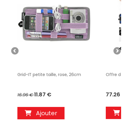
Grid-IT petite taille, rose, 26cm
Offre découv
11.87 €
77.26 €
16.96 €
Aj
Ajouter