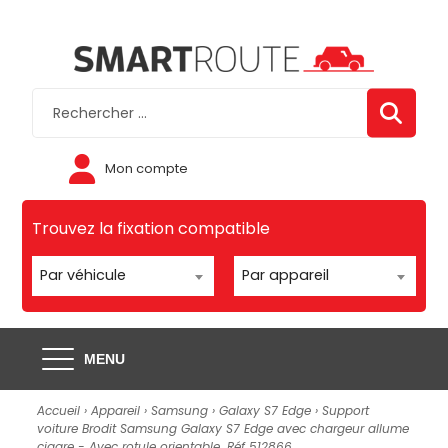
Mon compte
Trouvez la fixation compatible
Par véhicule
Par appareil
MENU
Accueil
›
Appareil
›
Samsung
›
Galaxy S7 Edge
› Support
voiture Brodit Samsung Galaxy S7 Edge avec chargeur allume
cigare - Avec rotule orientable. Réf 512866