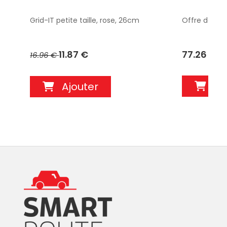
Grid-IT petite taille, rose, 26cm
Offre découv
11.87 €
77.26 €
16.96 €
Aj
Ajouter