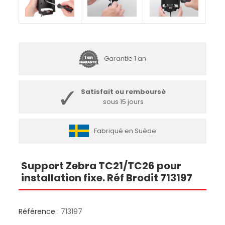
Garantie 1 an
Satisfait ou remboursé
sous 15 jours
Fabriqué en Suède
Support Zebra TC21/TC26 pour
installation fixe. Réf Brodit 713197
Référence :
713197