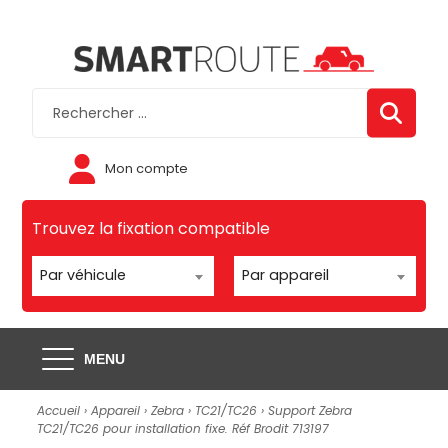
Mon compte
Trouvez la fixation compatible
Par véhicule
Par appareil
MENU
Accueil
›
Appareil
›
Zebra
›
TC21/TC26
› Support Zebra
TC21/TC26 pour installation fixe. Réf Brodit 713197