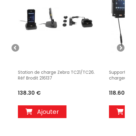
Station de charge Zebra TC21/TC26.
Support Zeb
Réf Brodit 216137
chargeur all
712197
138.30 €
118.60 €
Ajouter
Aj