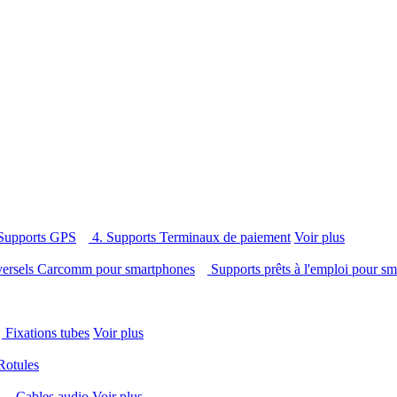
 Supports GPS
4. Supports Terminaux de paiement
Voir plus
versels Carcomm pour smartphones
Supports prêts à l'emploi pour 
Fixations tubes
Voir plus
Rotules
s
Cables audio
Voir plus