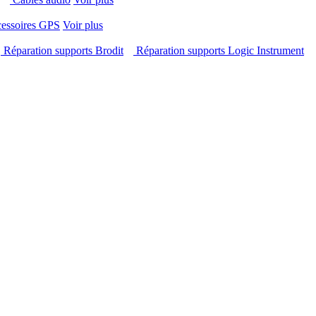
cessoires GPS
Voir plus
Réparation supports Brodit
Réparation supports Logic Instrument