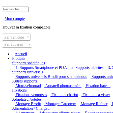
Mon compte
Trouvez la fixation compatible
Par véhicule
Par appareil
Accueil
Produits
Supports spécifiques
1. Supports Smartphone et PDA
2. Supports tablettes
3.
Supports universels
Supports universels Brodit pour smartphones
Supports uni
Autres supports
Moto/vélo/quad
Appareil photo/caméra
Fixation bateau
Fixations
Fixations ventouses
Fixations chariot
Fixations à visser
Adaptateur/rotules
Montage Brodit
Montage Carcomm
Montage Richter
Alimentation / Chargeur
Adaptateurs
Adaptateurs allume-cigare
Batteries externe