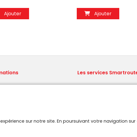
Ajouter
Ajouter
mations
Les services Smartrout
ions générales de vente
Le concept Brodit
ns légales
Qui sommes nous ?
aux Questions
Logistique professionnelle
 site
Stock A-Z.
aires
e expérience sur notre site. En poursuivant votre navigation s