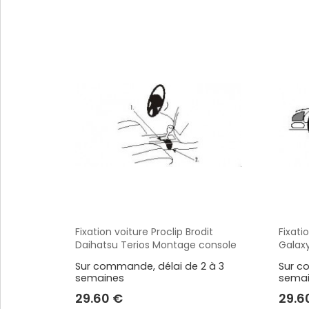
Voir plus
Alimentation / Chargeur
Divers
Adaptateurs
Bases pour vent
Adaptateurs allume-cigare
Coque / Etui / H
Batteries externes
Sport
Cables audio
Accessoires GP
Voir plus
Voir plus
SUPPORTS HONEYWELL
Fixation voiture Proclip Brodit
Fixati
Aperçu
Daihatsu Terios Montage console
Galax
ajustable. Réf 830510
SUPPORTS ZEBRA
Sur commande, délai de 2 à 3
Sur c
semaines
sema
29.60 €
29.6