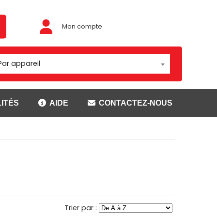
Mon compte
Par appareil
ITÉS
AIDE
CONTACTEZ-NOUS
Adaptateur/rotules
ouses
Montage Brodit
t
Montage Carcomm
ser
Montage Richter
Rotules
CANNER
SUPPORTS GETAC
Trier par :