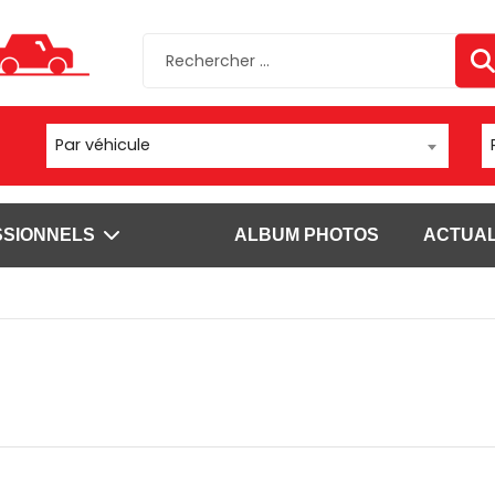
Par véhicule
SSIONNELS
ALBUM PHOTOS
ACTUAL
sels
Autres supports
Fixations
ls Brodit pour
Moto/vélo/quad
Fixations vent
Appareil photo/caméra
Fixations chario
sels Carcomm
Fixation bateau
Fixations à vis
s
Fixations tubes
l'emploi pour
Voir plus
ls Brodit pour
SUPPORTS DATALOGIC
SUPPORTS DOUCHETTE ET S