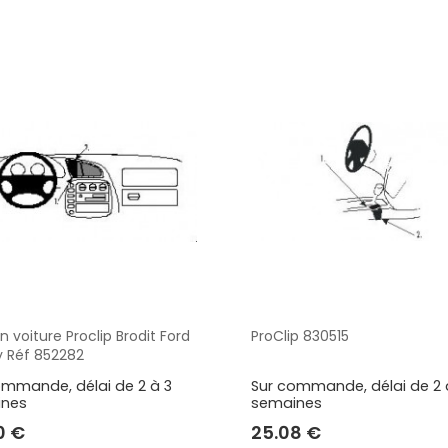
Réparation produits Brodit
Supports Ca
ouses
Réparation supports Zebra
Supports Multi
ousse
Réparation supports Samsung
Réparation supports Brodit
S
Réparation supports Logic
Instrument
SUPPORTS INGENICO
SUPPORTS OTTERBOX
on voiture Proclip Brodit Ford
ProClip 830515
Aperçu
Aperçu
y Réf 852282
TRANSFORMATEURS ÉLECTR
CHRONOPOST
ALFATRONIX
ommande, délai de 2 à 3
Sur commande, délai de 2 
ines
semaines
0 €
25.08 €