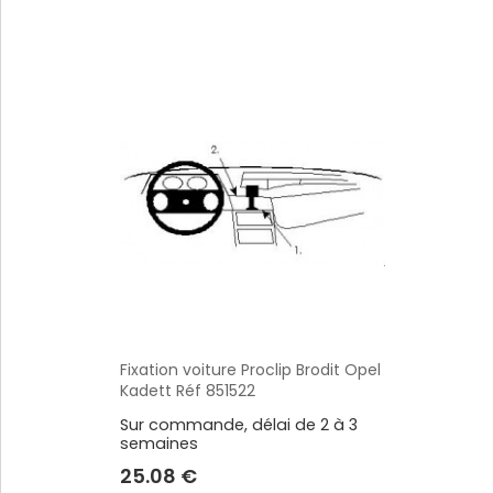
Voir plus
Alimentation / Chargeur
Divers
Adaptateurs
Bases pour vent
Adaptateurs allume-cigare
Coque / Etui / H
Batteries externes
Sport
Cables audio
Accessoires GP
Voir plus
Voir plus
SUPPORTS HONEYWELL
Fixation voiture Proclip Brodit Opel
Aperçu
Kadett Réf 851522
SUPPORTS ZEBRA
Sur commande, délai de 2 à 3
semaines
25.08 €