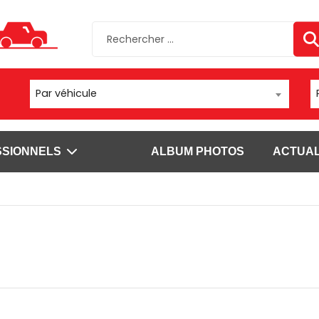
Par véhicule
SSIONNELS
ALBUM PHOTOS
ACTUAL
sels
Autres supports
Fixations
ls Brodit pour
Moto/vélo/quad
Fixations vent
Appareil photo/caméra
Fixations chario
sels Carcomm
Fixation bateau
Fixations à vis
s
Fixations tubes
l'emploi pour
Voir plus
ls Brodit pour
SUPPORTS DATALOGIC
SUPPORTS DOUCHETTE ET S