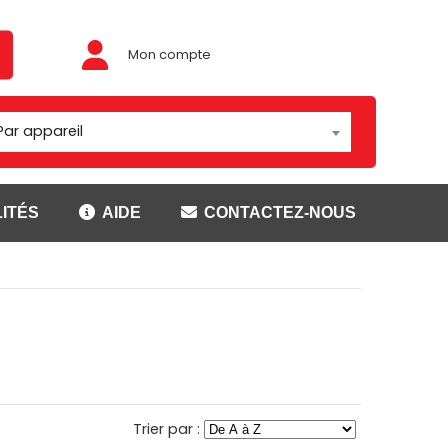
Mon compte
Par appareil
ITÉS
AIDE
CONTACTEZ-NOUS
Adaptateur/rotules
ouses
Montage Brodit
t
Montage Carcomm
ser
Montage Richter
Rotules
CANNER
SUPPORTS GETAC
Trier par :