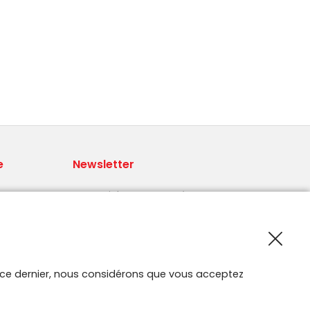
e
Newsletter
Recevoir les nouveautés Smartroute
par e-mail.
 par
ur ce dernier, nous considérons que vous acceptez