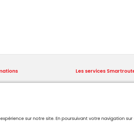
mations
Les services Smartrout
ions générales de vente
Le concept Brodit
ns légales
Qui sommes nous ?
aux Questions
Logistique professionnelle
 site
Stock A-Z.
aires
e expérience sur notre site. En poursuivant votre navigation s