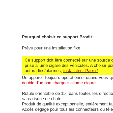
Pourquoi choisir ce support Brodit :
Prévu pour une installation fixe
Ce support doit être connecté sur une source d'a
prise allume cigare des véhicules. A choisir po
autoradios/alarmes,
i
nstallateur Parrot
)
Un appareil toujours opérationnel quand vous q
double d'un bon chargeur allume cigare.
Rotule orientable de 15° dans toutes les directio
sans risque de chute.
Produit de qualité exceptionnelle, entièrement f
Accès dégagé pour tous les connecteurs du tél