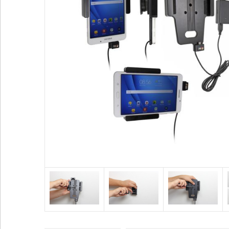
Voir plus
Alimentation / Chargeur
Divers
Adaptateurs
Bases pour vent
Adaptateurs allume-cigare
Coque / Etui / H
Batteries externes
Sport
Cables audio
Accessoires GP
Voir plus
Voir plus
SUPPORTS HONEYWELL
SUPPORTS ZEBRA