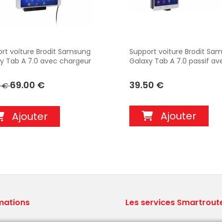
rt voiture Brodit Samsung
Support voiture Brodit Sa
y Tab A 7.0 avec chargeur
Galaxy Tab A 7.0 passif ave
e cigare - Avec rotule. Avec
Réf 511897
 USB. Réf 521897
69.00 €
39.50 €
0 €
Ajouter
Ajouter
mations
Les services Smartrout