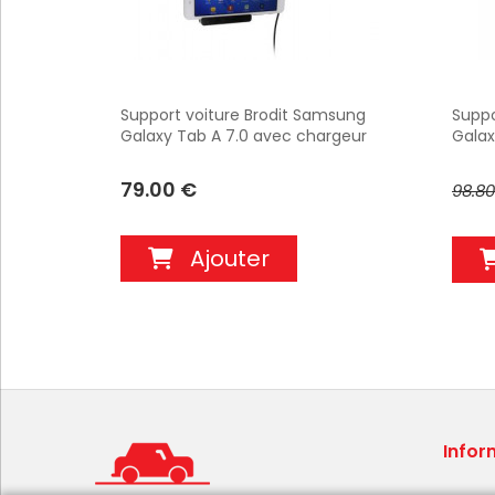
Support voiture Brodit Samsung
Suppo
Galaxy Tab A 7.0 avec chargeur
Galax
allume cigare - Avec rotule
allum
orientable. Réf 512897
câble
79.00 €
98.8
Ajouter
Infor