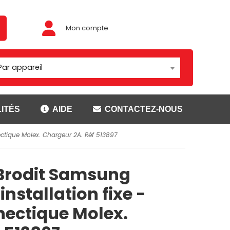
Mon compte
Par appareil
ITÉS
AIDE
CONTACTEZ-NOUS
nectique Molex. Chargeur 2A. Réf 513897
Adaptateur/rotules
ouses
Montage Brodit
 Brodit Samsung
t
Montage Carcomm
ser
Montage Richter
installation fixe -
Rotules
nectique Molex.
CANNER
SUPPORTS GETAC