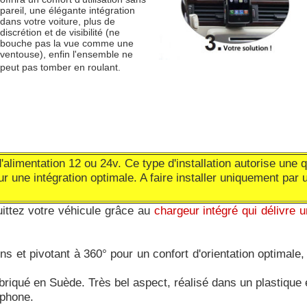
pareil, une élégante intégration
dans votre voiture, plus de
discrétion et de visibilité (ne
bouche pas la vue comme une
ventouse), enfin l'ensemble ne
peut pas tomber en roulant.
limentation 12 ou 24v. Ce type d'installation autorise une qua
ur une intégration optimale. A faire installer uniquement par
uittez votre véhicule grâce au
chargeur intégré qui délivre
ns et pivotant à 360° pour un confort d'orientation optimale, p
abriqué en Suède. Très bel aspect, réalisé dans un plastique
éphone.