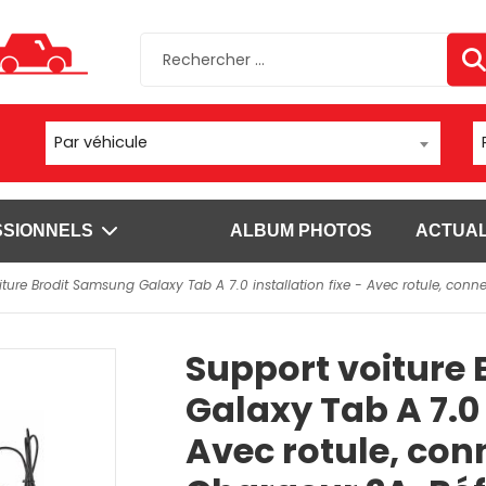
Par véhicule
SSIONNELS
ALBUM PHOTOS
ACTUAL
iture Brodit Samsung Galaxy Tab A 7.0 installation fixe - Avec rotule, con
sels
Autres supports
Fixations
ls Brodit pour
Moto/vélo/quad
Fixations vent
Support voiture
Appareil photo/caméra
Fixations chario
sels Carcomm
Fixation bateau
Fixations à vis
Galaxy Tab A 7.0 
s
Fixations tubes
l'emploi pour
Avec rotule, con
Voir plus
ls Brodit pour
SUPPORTS DATALOGIC
SUPPORTS DOUCHETTE ET S