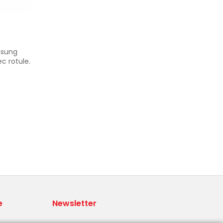
msung
c rotule.
e
Newsletter