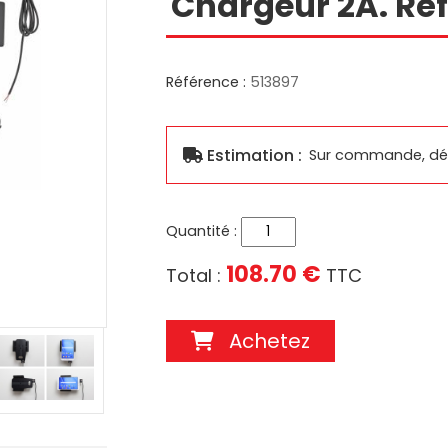
Chargeur 2A. Réf
Réparation produits Brodit
Supports Ca
Référence :
513897
ouses
Réparation supports Zebra
Supports Multi
ousse
Réparation supports Samsung
Réparation supports Brodit
S
Réparation supports Logic
Estimation :
Sur commande, dél
Instrument
SUPPORTS INGENICO
SUPPORTS OTTERBOX
Quantité :
108.70 €
Total :
TTC
Achetez
TRANSFORMATEURS ÉLECTR
CHRONOPOST
ALFATRONIX