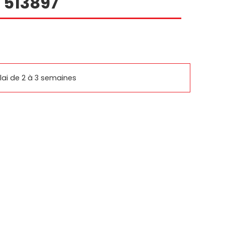
 513897
rcomm
basys
ai de 2 à 3 semaines
SUPPORTS SAMSUNG
IQUES
PRODUITS