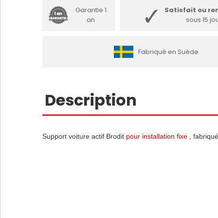
Garantie 1
Satisfait ou r
an
sous 15 jo
Fabriqué en Suède
Description
Support voiture actif Brodit
pour installation fixe
, fabriqué