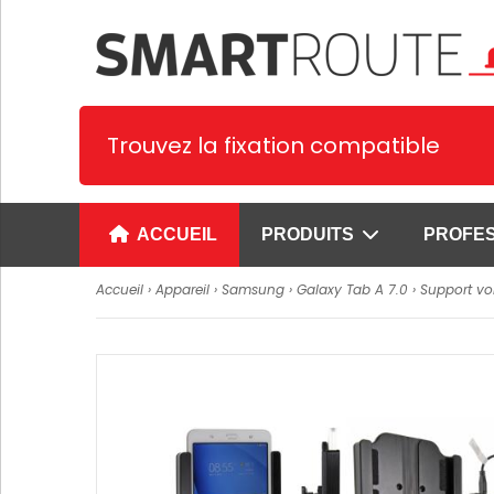
Trouvez la fixation compatible
ACCUEIL
PRODUITS
PROFE
Accueil
›
Appareil
›
Samsung
›
Galaxy Tab A 7.0
› Support vo
Supports spécifiques
Supports univer
1. Supports Smartphone et PDA
Supports universe
smartphones
2. Supports tablettes
Supports univer
3. Supports GPS
pour smartphone
4. Supports Terminaux de
Supports prêts à 
paiement
smartphones
Voir plus
Supports universe
SUPPORTS CYPHERLAB
tablettes