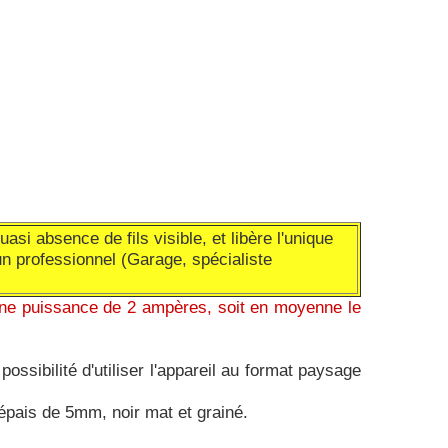
si absence de fils visible, et libère l'unique
 un professionnel (Garage, spécialiste
 une puissance de 2 ampères, soit en moyenne le
ossibilité d'utiliser l'appareil au format paysage
 épais de 5mm, noir mat et grainé.