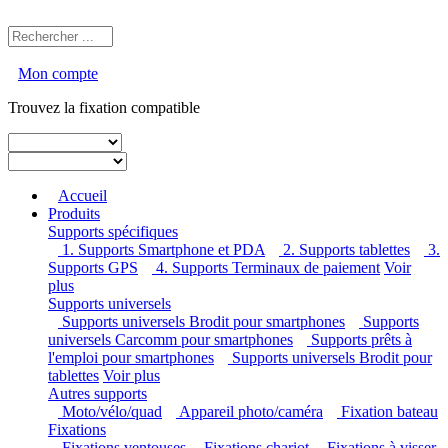
Mon compte
Trouvez la fixation compatible
Accueil
Produits
Supports spécifiques
1. Supports Smartphone et PDA
2. Supports tablettes
3. Supports GPS
4. Supports Terminaux de paiement
Voir
plus
Supports universels
Supports universels Brodit pour smartphones
Supports
universels Carcomm pour smartphones
Supports prêts à
l'emploi pour smartphones
Supports universels Brodit pour
tablettes
Voir plus
Autres supports
Moto/vélo/quad
Appareil photo/caméra
Fixation
bateau
Fixations