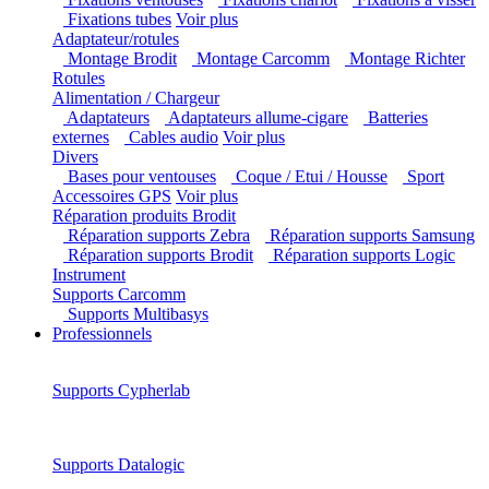
Fixations ventouses
Fixations chariot
Fixations à
visser
Fixations tubes
Voir plus
Adaptateur/rotules
Montage Brodit
Montage Carcomm
Montage Richter
Rotules
Alimentation / Chargeur
Adaptateurs
Adaptateurs allume-cigare
Batteries
externes
Cables audio
Voir plus
Divers
Bases pour ventouses
Coque / Etui / Housse
Sport
Accessoires GPS
Voir plus
Réparation produits Brodit
Réparation supports Zebra
Réparation supports Samsung
Réparation supports Brodit
Réparation supports Logic
Instrument
Supports Carcomm
Supports Multibasys
Professionnels
Supports Cypherlab
Supports Datalogic