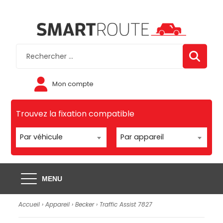
Mon compte
Trouvez la fixation compatible
Par véhicule
Par appareil
MENU
Accueil
›
Appareil
›
Becker
›
Traffic Assist 7827