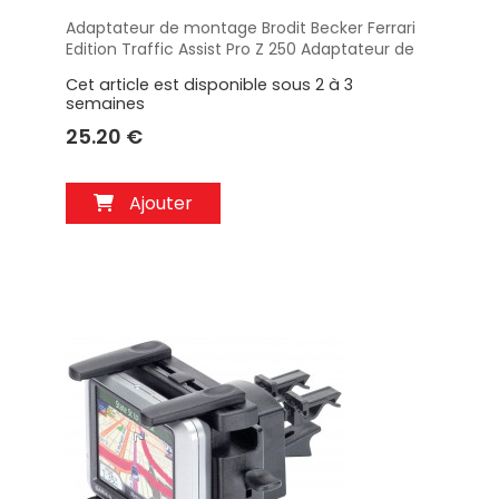
Adaptateur de montage Brodit Becker Ferrari
Aperçu
Edition Traffic Assist Pro Z 250 Adaptateur de
montage Plaque de montage avec rotule. Réf
Cet article est disponible sous 2 à 3
215114
semaines
25.20 €
Ajouter