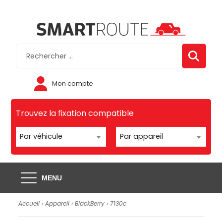
Mon compte
Trouvez la fixation compatible
Par véhicule
Par appareil
MENU
Accueil
›
Appareil
›
BlackBerry
›
7130c