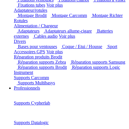
Fixations ventouses
Fixations chariot
Fixations à
visser
Fixations tubes
Voir plus
Adaptateur/rotules
Montage Brodit
Montage Carcomm
Montage Richter
Rotules
Alimentation / Chargeur
Adaptateurs
Adaptateurs allume-cigare
Batteries
externes
Cables audio
Voir plus
Divers
Bases pour ventouses
Coque / Etui / Housse
Sport
Accessoires GPS
Voir plus
Réparation produits Brodit
Réparation supports Zebra
Réparation supports Samsung
Réparation supports Brodit
Réparation supports Logic
Instrument
Supports Carcomm
Supports Multibasys
Professionnels
Supports Cypherlab
Supports Datalogic