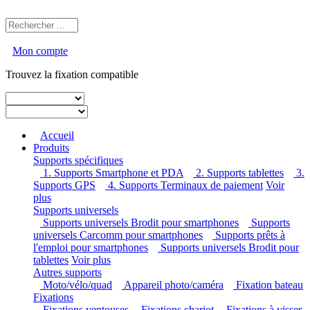
Mon compte
Trouvez la fixation compatible
Accueil
Produits
Supports spécifiques
1. Supports Smartphone et PDA
2. Supports tablettes
3. Supports GPS
4. Supports Terminaux de paiement
Voir
plus
Supports universels
Supports universels Brodit pour smartphones
Supports
universels Carcomm pour smartphones
Supports prêts à
l'emploi pour smartphones
Supports universels Brodit pour
tablettes
Voir plus
Autres supports
Moto/vélo/quad
Appareil photo/caméra
Fixation
bateau
Fixations