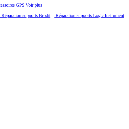
cessoires GPS
Voir plus
Réparation supports Brodit
Réparation supports Logic Instrument