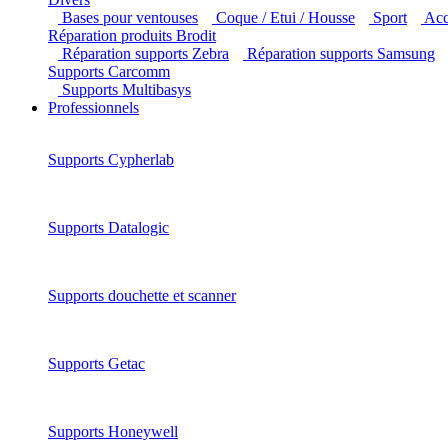
Bases pour ventouses
Coque / Etui / Housse
Sport
Ac
Réparation produits Brodit
Réparation supports Zebra
Réparation supports Samsung
Supports Carcomm
Supports Multibasys
Professionnels
Supports Cypherlab
Supports Datalogic
Supports douchette et scanner
Supports Getac
Supports Honeywell