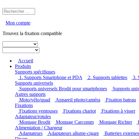
Mon compte
Trouvez la fixation compatible
Accueil
Produits
Supports spécifiques
1. Supports Smartphone et PDA
2. Supports tablettes
3.
Supports universels
Supports universels Brodit pour smartphones
Supports uni
Autres supports
Moto/vélo/quad
Appareil photo/caméra
Fixation bateau
Fixations
Fixations ventouses
Fixations chariot
Fixations à visser
Adaptateur/rotules
Montage Brodit
Montage Carcomm
Montage Richter
Alimentation / Chargeur
Adaptateurs
Adaptateurs allume-cigare
Batteries externe
Divers