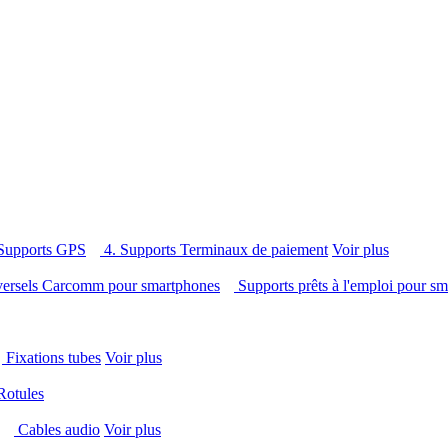
 Supports GPS
4. Supports Terminaux de paiement
Voir plus
versels Carcomm pour smartphones
Supports prêts à l'emploi pour 
Fixations tubes
Voir plus
Rotules
s
Cables audio
Voir plus