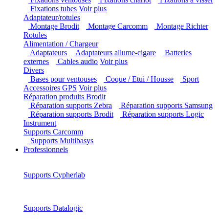
Fixations tubes
Voir plus
Adaptateur/rotules
Montage Brodit
Montage Carcomm
Montage Richter
Rotules
Alimentation / Chargeur
Adaptateurs
Adaptateurs allume-cigare
Batteries
externes
Cables audio
Voir plus
Divers
Bases pour ventouses
Coque / Etui / Housse
Sport
Accessoires GPS
Voir plus
Réparation produits Brodit
Réparation supports Zebra
Réparation supports Samsung
Réparation supports Brodit
Réparation supports Logic
Instrument
Supports Carcomm
Supports Multibasys
Professionnels
Supports Cypherlab
Supports Datalogic