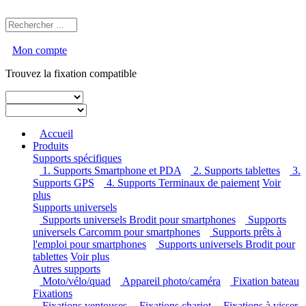
Mon compte
Trouvez la fixation compatible
Accueil
Produits
Supports spécifiques
1. Supports Smartphone et PDA
2. Supports tablettes
3.
Supports GPS
4. Supports Terminaux de paiement
Voir
plus
Supports universels
Supports universels Brodit pour smartphones
Supports
universels Carcomm pour smartphones
Supports prêts à
l'emploi pour smartphones
Supports universels Brodit pour
tablettes
Voir plus
Autres supports
Moto/vélo/quad
Appareil photo/caméra
Fixation bateau
Fixations
Fixations ventouses
Fixations chariot
Fixations à visser