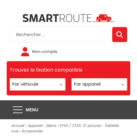
Mon compte
Trouvez la fixation compatible
Par véhicule
Par appareil
MENU
Accueil
›
Appareil
›
Zebra
›
ET40 / ET45, 10 pouces
›
Tablette
nue
›
Accessoires