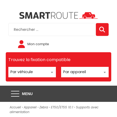
Mon compte
Trouvez la fixation compatible
Par véhicule
Par appareil
MENU
Accueil
›
Appareil
›
Zebra
›
ET50/ET55 10.1
›
Supports avec
alimentation