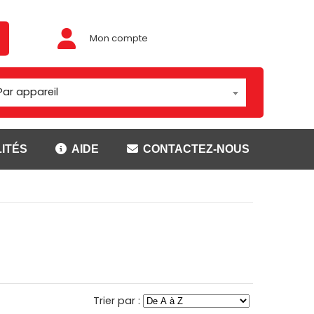
Mon compte
Par appareil
ITÉS
AIDE
CONTACTEZ-NOUS
Adaptateur/rotules
ouses
Montage Brodit
t
Montage Carcomm
ser
Montage Richter
Rotules
CANNER
SUPPORTS GETAC
Trier par :