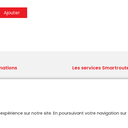
Ajouter
mations
Les services Smartrout
ions générales de vente
Le concept Brodit
ns légales
Qui sommes nous ?
aux Questions
Logistique professionnelle
 site
Stock A-Z.
aires
e expérience sur notre site. En poursuivant votre navigation s