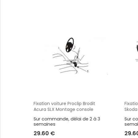
Voir plus
Alimentation / Chargeur
Divers
Adaptateurs
Bases pour vent
Adaptateurs allume-cigare
Coque / Etui / H
Batteries externes
Sport
Cables audio
Accessoires GP
Voir plus
Voir plus
SUPPORTS HONEYWELL
Fixation voiture Proclip Brodit
Fixati
Aperçu
Acura SLX Montage console
Skoda
ajustable. Réf 830520
SUPPORTS ZEBRA
Sur commande, délai de 2 à 3
Sur c
semaines
sema
29.60 €
29.6