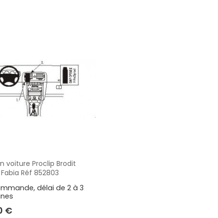
Réparation produits Brodit
Supports Ca
ouses
Réparation supports Zebra
Supports Multi
ousse
Réparation supports Samsung
Réparation supports Brodit
S
Réparation supports Logic
Instrument
SUPPORTS INGENICO
SUPPORTS OTTERBOX
on voiture Proclip Brodit
Aperçu
 Fabia Réf 852803
TRANSFORMATEURS ÉLECTR
CHRONOPOST
ALFATRONIX
ommande, délai de 2 à 3
ines
0 €