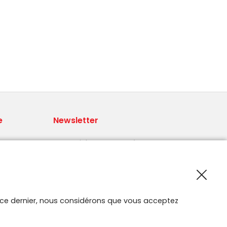
e
Newsletter
Recevoir les nouveautés Smartroute
par e-mail.
 par
ur ce dernier, nous considérons que vous acceptez