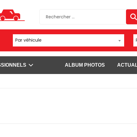
Par véhicule
SSIONNELS
ALBUM PHOTOS
ACTUAL
sels
Autres supports
Fixations
ls Brodit pour
Moto/vélo/quad
Fixations vent
Appareil photo/caméra
Fixations chario
sels Carcomm
Fixation bateau
Fixations à vis
s
Fixations tubes
l'emploi pour
Voir plus
ls Brodit pour
SUPPORTS DATALOGIC
SUPPORTS DOUCHETTE ET S